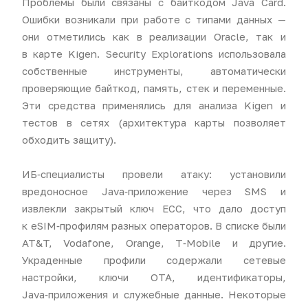
Проблемы были связаны с байткодом Java Card.
Ошибки возникали при работе с типами данных —
они отметились как в реализации Oracle, так и
в карте Kigen. Security Explorations использовала
собственные инструменты, автоматически
проверяющие байткод, память, стек и переменные.
Эти средства применялись для анализа Kigen и
тестов в сетях (архитектура карты позволяет
обходить защиту).
ИБ‑специалисты провели атаку: установили
вредоносное Java‑приложение через SMS и
извлекли закрытый ключ ECC, что дало доступ
к eSIM‑профилям разных операторов. В списке были
AT&T, Vodafone, Orange, T‑Mobile и другие.
Украденные профили содержали сетевые
настройки, ключи OTA, идентификаторы,
Java‑приложения и служебные данные. Некоторые