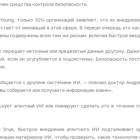
 чем средства контроля безопасности.
 Young, только 31% организаций заявляет, что их внедрен
таёт от инноваций в этой сфере. В первую очередь это кас
емы подвержены всем тем же рискам, включая быстрое введе
т передаёт неточные или предвзятые данные другому. Даже 
ой, если он усугубляется в подсистемах. Безопасность по
ия.
бщается с другими системами ИИ, — пояснил доктор Андре
вы собираете или получаете информацию извне».
зует агентный ИИ или планируют сделать это в течение г
 Snyk, быстрое внедрение агентного ИИ подталкивает ор
икации материалов ИИ, чтобы проверить, какая технология 