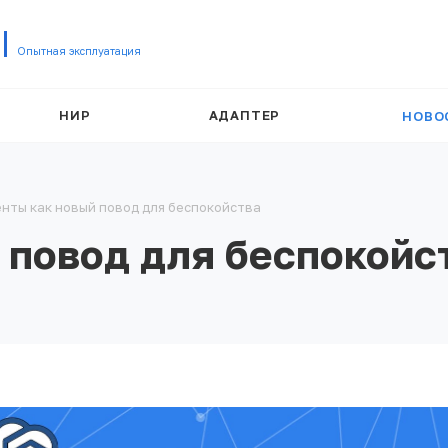
Опытная эксплуатация
НИР
АДАПТЕР
НОВО
нты как новый повод для беспокойства
 повод для беспокойс