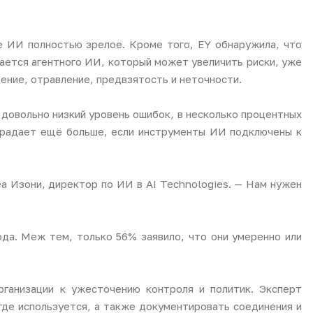
ие ИИ полностью зрелое. Кроме того, EY обнаружила, что
ается агентного ИИ, который может увеличить риски, уже
ние, отравление, предвзятость и неточности.
довольно низкий уровень ошибок, в несколько процентных
страдает ещё больше, если инструменты ИИ подключены к
а Изони, директор по ИИ в AI Technologies. — Нам нужен
ода. Меж тем, только 56% заявило, что они умеренно или
ганизации к ужесточению контроля и политик. Эксперт
где используется, а также документировать соединения и