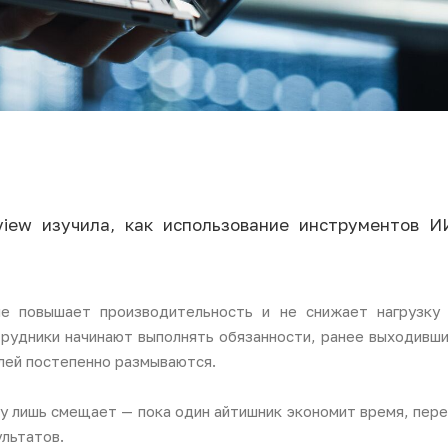
view изучила, как использование инструментов 
не повышает производительность и не снижает нагрузк
трудники начинают выполнять обязанности, ранее выходив
лей постепенно размываются.
у лишь смещает — пока один айтишник экономит время, пере
ультатов.