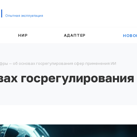
Опытная эксплуатация
НИР
АДАПТЕР
НОВО
фры — об основах госрегулирования сфер применения ИИ
вах госрегулирования