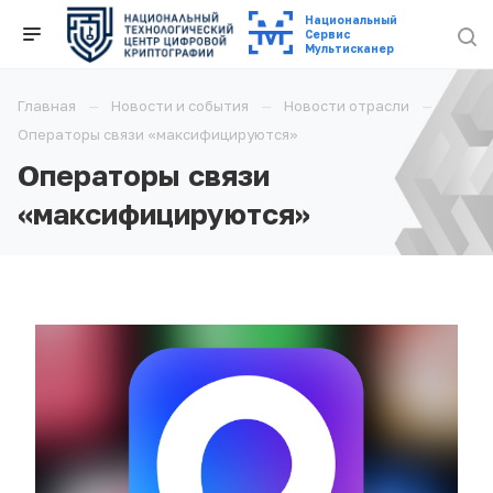
Национальный
Cервис
Мультисканер
Главная
Новости и события
Новости отрасли
Операторы связи «максифицируются»
Операторы связи
«максифицируются»